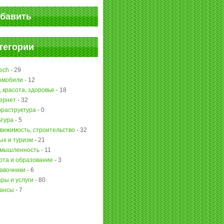
бавить
тегории
ech
-
29
омобили
-
12
, красота, здоровье
-
18
ернет
-
32
раструктура
-
0
ьтура
-
5
вижимость, строительство
-
32
ых и туризм
-
21
мышленность
-
11
ота и образование
-
3
авочники
-
6
ары и услуги
-
80
ансы
-
7