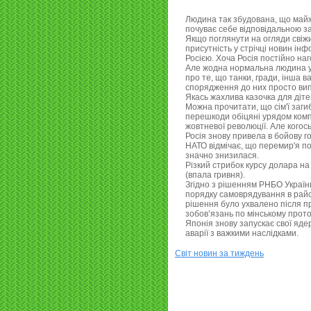
Людина так збудована, що майж
почуває себе відповідальною за по
Якщо поглянути на огляди свіжи
присутність у стрічці новин ін
Росією. Хоча Росія постійно наг
Але жодна нормальна людина у
про те, що танки, гради, інша в
спорядження до них просто випа
Якась жахлива казочка для діт
Можна прочитати, що сім'ї заг
перешкоди обіцяні урядом компе
жовтневої революції. Але когос
Росія знову привела в бойову г
НАТО відмічає, що перемир'я по
значно знизилася.
Різкий стрибок курсу долара на ц
(впала гривня).
Згідно з рішенням РНБО України
порядку самоврядування в райо
рішення було ухвалено після п
зобов’язань по мінському прот
Японія знову запускає свої ядер
аварії з важкими наслідками.
Світ новин за тиждень