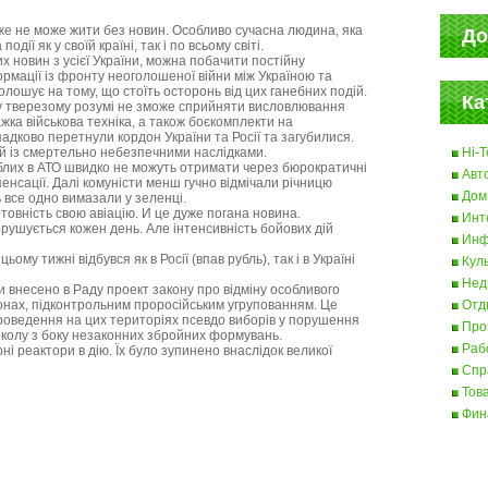
е не може жити без новин. Особливо сучасна людина, яка
До
дії як у своїй країні, так і по всьому світі.
х новин з усієї України, можна побачити постійну
формації із фронту неоголошеної війни між Україною та
олошує на тому, що стоїть осторонь від цих ганебних подій.
Ка
 тверезому розумі не зможе сприйняти висловлювання
ажка військова техніка, а також боєкомплекти на
дково перетнули кордон України та Росії та загубилися.
ей із смертельно небезпечними наслідками.
Hi-T
иблих в АТО швидко не можуть отримати через бюрократичні
Авт
нсації. Далі комуністи менш гучно відмічали річницю
Дом
ь все одно вимазали у зеленці.
отовність свою авіацію. И це дуже погана новина.
Инт
рушується кожен день. Але інтенсивність бойових дій
Инф
ьому тижні відбувся як в Росії (впав рубль), так і в Україні
Кул
Нед
 внесено в Раду проект закону про відміну особливого
нах, підконтрольним проросійським угрупованням. Це
Отд
роведення на цих територіях псевдо виборів у порушення
Про
околу з боку незаконних збройних формувань.
Раб
ні реактори в дію. Їх було зупинено внаслідок великої
Спр
Тов
Фин