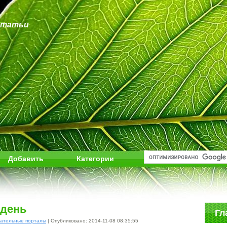
статьи
Добавить
Категории
ждень
Гл
ательные порталы
| Опубликовано: 2014-11-08 08:35:55