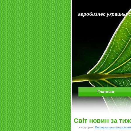
агробизнес украины 
Главная
Світ новин за ти
Категория:
Информационно-развлек